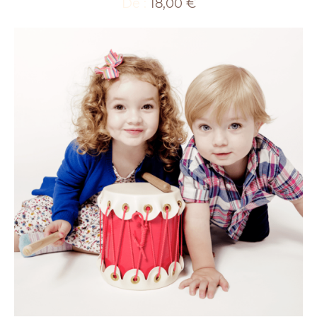
De :
18,00
€