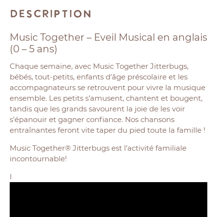
Description
Music Together – Eveil Musical en anglais
(0 – 5 ans)
Chaque semaine, avec Music Together Jitterbugs,
bébés, tout-petits, enfants d’âge préscolaire et les
accompagnateurs se retrouvent pour vivre la musique
ensemble. Les petits s’amusent, chantent et bougent,
tandis que les grands savourent la joie de les voir
s’épanouir et gagner confiance. Nos chansons
entraînantes feront vite taper du pied toute la famille !
Music Together® Jitterbugs est l’activité familiale
incontournable!
I