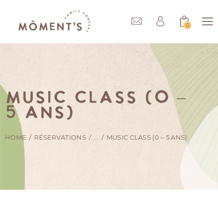
0
Music Class (0 –
5 ans)
HOME
RÉSERVATIONS
...
MUSIC CLASS (0 – 5 ANS)