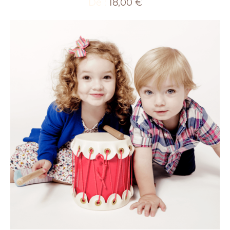
De :
18,00
€